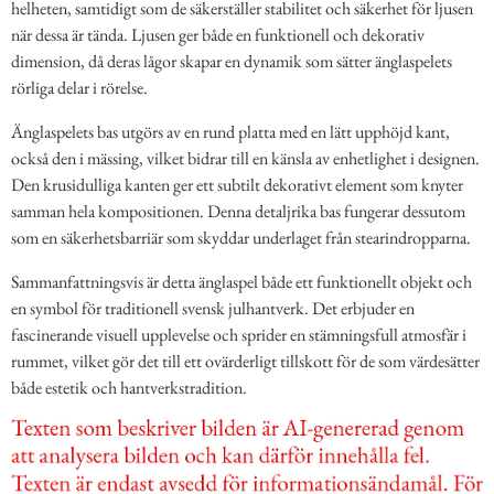
helheten, samtidigt som de säkerställer stabilitet och säkerhet för ljusen
när dessa är tända. Ljusen ger både en funktionell och dekorativ
dimension, då deras lågor skapar en dynamik som sätter änglaspelets
rörliga delar i rörelse.
Änglaspelets bas utgörs av en rund platta med en lätt upphöjd kant,
också den i mässing, vilket bidrar till en känsla av enhetlighet i designen.
Den krusidulliga kanten ger ett subtilt dekorativt element som knyter
samman hela kompositionen. Denna detaljrika bas fungerar dessutom
som en säkerhetsbarriär som skyddar underlaget från stearindropparna.
Sammanfattningsvis är detta änglaspel både ett funktionellt objekt och
en symbol för traditionell svensk julhantverk. Det erbjuder en
fascinerande visuell upplevelse och sprider en stämningsfull atmosfär i
rummet, vilket gör det till ett ovärderligt tillskott för de som värdesätter
både estetik och hantverkstradition.