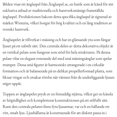
Bilden visar ett änglaspel från Änglaspel.se, en butik som är känd för sitt
exklusiva utbud av traditionella och hantverksmässigt framställda
änglaspel. Produktionen bakom detta specifika änglaspel är signerad av
märket Winteria, vilket borgar för hög kvalitet och en lång tradition av
svenskt hantverk.
Änglaspelet är tillverkat i mässing och har en glänsande yta som fångar
ljuset på ett subtilt sätt. Den centrala delen av detta dekorativa objekt är
en vertikal pelare som fungerar som stöd för hela strukturen. På denna
pelare vilar en elegant roterande del med små mässingsänglar som spelar
trumpet. Dessa små figurer är harmoniskt arrangerade i en cirkulär
formation och är balanserade på en delikat propellerformad platta, som
liknar vingar och orsakar rörelse när värmen från de underliggande ljusen
stiger uppåt.
Toppen av änglaspelet pryds av en femuddig stjärna, vilket ger en känsla
av högtidlighet och kompletterar konstruktionen på ett stilfullt sätt.
Runt den centrala pelaren finns fyra ljusarmar, var och en hållande ett
vitt, smalt ljus. Ljushållarna är konstruerade för att diskret passa in i