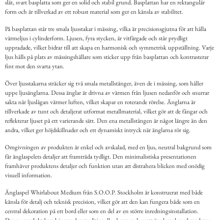
slät, svart basplatta som ger en solid och stabil grund. Basplattan har en rektangulär
form och är tillverkad av ett robust material som ger en känsla av stabilitet.
På basplattan står tre smala ljusstakar i mässing, vilka är precisionsgjutna för att hålla
värmeljus i cylinderform. Ljusen, fyra stycken, är vitfärgade och står prydligt
uppradade, vilket bidrar till att skapa en harmonisk och symmetrisk uppställning. Varje
ljus hålls på plats av mässingshållare som sticker upp från basplattan och kontrasterar
fint mot den svarta ytan.
Över ljusstakarna sträcker sig två smala metallstänger, även de i mässing, som håller
uppe ljusänglarna. Dessa änglar är drivna av värmen från ljusen nedanför och snurrar
sakta när ljuslågan värmer luften, vilket skapar en roterande rörelse. Änglarna är
tillverkade av tunt och detaljerat utformat metallmaterial, vilket gör att de fångar och
reflekterar ljuset på ett varierande sätt. Den ena metallstången är något längre än den
andra, vilket ger höjdskillnader och ett dynamiskt intryck när änglarna rör sig.
Omgivningen av produkten är enkel och avskalad, med en ljus, neutral bakgrund som
får änglaspelets detaljer att framträda tydligt. Den minimalistiska presentationen
framhäver produktens detaljer och funktion utan att distrahera blicken med onödig
visuell information.
Änglaspel Whirlabout Medium från S.O.O.P. Stockholm är konstruerat med både
känsla för detalj och teknisk precision, vilket gör att den kan fungera både som en
central dekoration på ett bord eller som en del av en större inredningsinstallation.