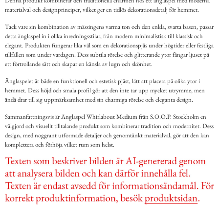
Denna produkt kombinerar den traditionella charmen hos ett änglaspel med moderna
materialval och designprinciper, vilket ger en tidlös dekorationsdetalj för hemmet.
Tack vare sin kombination av mässingens varma ton och den enkla, svarta basen, passar
detta änglaspel in i olika inredningsstilar, från modern minimalistisk till klassisk och
elegant. Produkten fungerar lika väl som en dekorationspjäs under högtider eller festliga
tillfällen som under vardagen. Dess subtila rörelse och glitterande ytor fångar ljuset på
ett förtrollande sätt och skapar en känsla av lugn och skönhet.
Änglaspelet är både en funktionell och estetisk pjäst, lätt att placera på olika ytor i
hemmet. Dess höjd och smala profil gör att den inte tar upp mycket utrymme, men
ändå drar till sig uppmärksamhet med sin charmiga rörelse och eleganta design.
Sammanfattningsvis är Änglaspel Whirlabout Medium från S.O.O.P. Stockholm en
välgjord och visuellt tilltalande produkt som kombinerar tradition och modernitet. Dess
design, med noggrant utformade detaljer och genomtänkt materialval, gör att den kan
komplettera och förhöja vilket rum som helst.