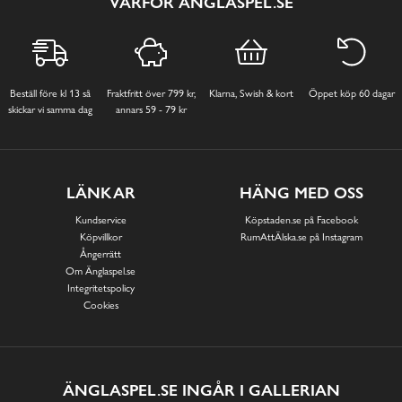
VARFÖR ÄNGLASPEL.SE
Beställ före kl 13 så
Fraktfritt över 799 kr,
Klarna, Swish & kort
Öppet köp 60 dagar
skickar vi samma dag
annars 59 - 79 kr
LÄNKAR
HÄNG MED OSS
Kundservice
Köpstaden.se på Facebook
Köpvillkor
RumAttÄlska.se på Instagram
Ångerrätt
Om Änglaspel.se
Integritetspolicy
Cookies
ÄNGLASPEL.SE INGÅR I GALLERIAN