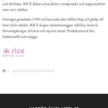
och riktlinjer. RICE deltar också aktivt i stödprojekt och supportarbete
runt om i världen.
Företaget grundades 1998 och har sedan dess tillfört färg och glädje till
hem i hela världen. RICE skapar melaminmuggar, tallrikar, bestick,
förvaringskorgar, brickor och mycket annat. Produkterna är lika
funktionella som snygga.
DJUPA SKÅLAR MELAMIN 6-PACK