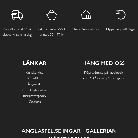
Beställ före kl 13 så
Fraktfritt över 799 kr,
Klarna, Swish & kort
Öppet köp 60 dagar
skickar vi samma dag
annars 59 - 79 kr
LÄNKAR
HÄNG MED OSS
Kundservice
Köpstaden.se på Facebook
Köpvillkor
RumAttÄlska.se på Instagram
Ångerrätt
Om Änglaspel.se
Integritetspolicy
Cookies
ÄNGLASPEL.SE INGÅR I GALLERIAN