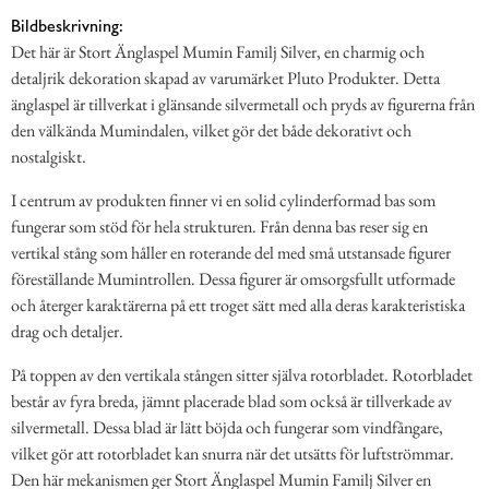
Bildbeskrivning:
Det här är Stort Änglaspel Mumin Familj Silver, en charmig och
detaljrik dekoration skapad av varumärket Pluto Produkter. Detta
änglaspel är tillverkat i glänsande silvermetall och pryds av figurerna från
den välkända Mumindalen, vilket gör det både dekorativt och
nostalgiskt.
I centrum av produkten finner vi en solid cylinderformad bas som
fungerar som stöd för hela strukturen. Från denna bas reser sig en
vertikal stång som håller en roterande del med små utstansade figurer
föreställande Mumintrollen. Dessa figurer är omsorgsfullt utformade
och återger karaktärerna på ett troget sätt med alla deras karakteristiska
drag och detaljer.
På toppen av den vertikala stången sitter själva rotorbladet. Rotorbladet
består av fyra breda, jämnt placerade blad som också är tillverkade av
silvermetall. Dessa blad är lätt böjda och fungerar som vindfångare,
vilket gör att rotorbladet kan snurra när det utsätts för luftströmmar.
Den här mekanismen ger Stort Änglaspel Mumin Familj Silver en