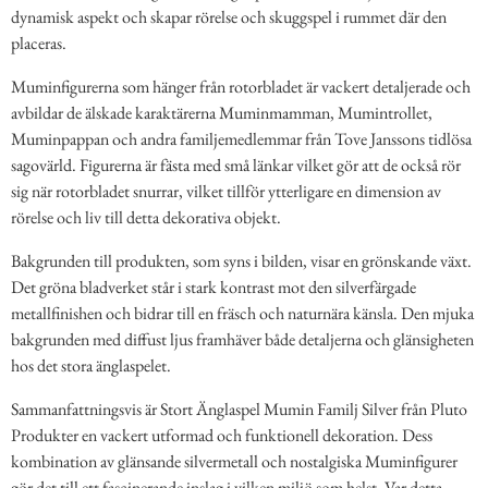
dynamisk aspekt och skapar rörelse och skuggspel i rummet där den
placeras.
Muminfigurerna som hänger från rotorbladet är vackert detaljerade och
avbildar de älskade karaktärerna Muminmamman, Mumintrollet,
Muminpappan och andra familjemedlemmar från Tove Janssons tidlösa
sagovärld. Figurerna är fästa med små länkar vilket gör att de också rör
sig när rotorbladet snurrar, vilket tillför ytterligare en dimension av
rörelse och liv till detta dekorativa objekt.
Bakgrunden till produkten, som syns i bilden, visar en grönskande växt.
Det gröna bladverket står i stark kontrast mot den silverfärgade
metallfinishen och bidrar till en fräsch och naturnära känsla. Den mjuka
bakgrunden med diffust ljus framhäver både detaljerna och glänsigheten
hos det stora änglaspelet.
Sammanfattningsvis är Stort Änglaspel Mumin Familj Silver från Pluto
Produkter en vackert utformad och funktionell dekoration. Dess
kombination av glänsande silvermetall och nostalgiska Muminfigurer
gör det till ett fascinerande inslag i vilken miljö som helst. Var detta