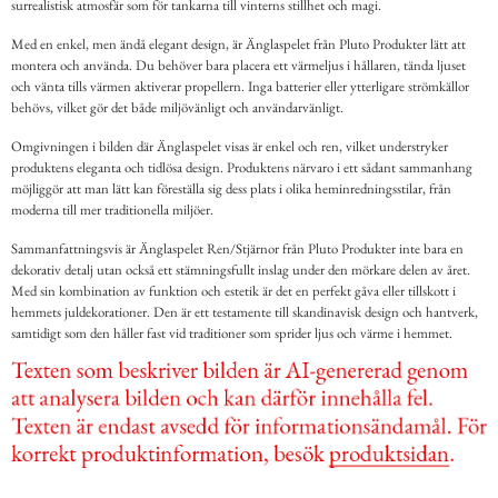
surrealistisk atmosfär som för tankarna till vinterns stillhet och magi.
Med en enkel, men ändå elegant design, är Änglaspelet från Pluto Produkter lätt att
montera och använda. Du behöver bara placera ett värmeljus i hållaren, tända ljuset
och vänta tills värmen aktiverar propellern. Inga batterier eller ytterligare strömkällor
behövs, vilket gör det både miljövänligt och användarvänligt.
Omgivningen i bilden där Änglaspelet visas är enkel och ren, vilket understryker
produktens eleganta och tidlösa design. Produktens närvaro i ett sådant sammanhang
möjliggör att man lätt kan föreställa sig dess plats i olika heminredningsstilar, från
moderna till mer traditionella miljöer.
Sammanfattningsvis är Änglaspelet Ren/Stjärnor från Pluto Produkter inte bara en
dekorativ detalj utan också ett stämningsfullt inslag under den mörkare delen av året.
Med sin kombination av funktion och estetik är det en perfekt gåva eller tillskott i
hemmets juldekorationer. Den är ett testamente till skandinavisk design och hantverk,
samtidigt som den håller fast vid traditioner som sprider ljus och värme i hemmet.