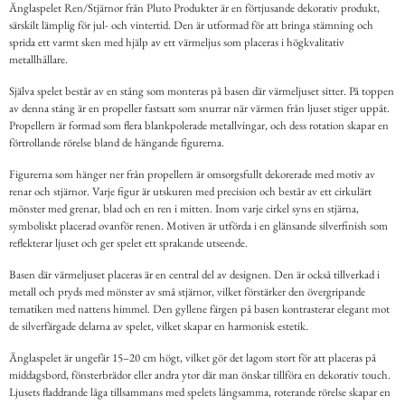
Änglaspelet Ren/Stjärnor från Pluto Produkter är en förtjusande dekorativ produkt,
särskilt lämplig för jul- och vintertid. Den är utformad för att bringa stämning och
sprida ett varmt sken med hjälp av ett värmeljus som placeras i högkvalitativ
metallhållare.
Själva spelet består av en stång som monteras på basen där värmeljuset sitter. På toppen
av denna stång är en propeller fastsatt som snurrar när värmen från ljuset stiger uppåt.
Propellern är formad som flera blankpolerade metallvingar, och dess rotation skapar en
förtrollande rörelse bland de hängande figurerna.
Figurerna som hänger ner från propellern är omsorgsfullt dekorerade med motiv av
renar och stjärnor. Varje figur är utskuren med precision och består av ett cirkulärt
mönster med grenar, blad och en ren i mitten. Inom varje cirkel syns en stjärna,
symboliskt placerad ovanför renen. Motiven är utförda i en glänsande silverfinish som
reflekterar ljuset och ger spelet ett sprakande utseende.
Basen där värmeljuset placeras är en central del av designen. Den är också tillverkad i
metall och pryds med mönster av små stjärnor, vilket förstärker den övergripande
tematiken med nattens himmel. Den gyllene färgen på basen kontrasterar elegant mot
de silverfärgade delarna av spelet, vilket skapar en harmonisk estetik.
Änglaspelet är ungefär 15–20 cm högt, vilket gör det lagom stort för att placeras på
middagsbord, fönsterbrädor eller andra ytor där man önskar tillföra en dekorativ touch.
Ljusets fladdrande låga tillsammans med spelets långsamma, roterande rörelse skapar en