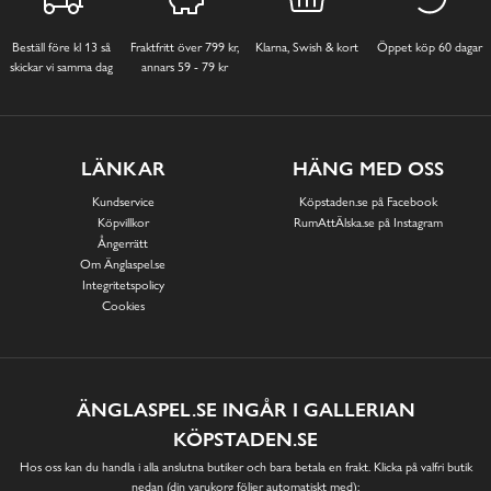
Beställ före kl 13 så
Fraktfritt över 799 kr,
Klarna, Swish & kort
Öppet köp 60 dagar
skickar vi samma dag
annars 59 - 79 kr
LÄNKAR
HÄNG MED OSS
Kundservice
Köpstaden.se på Facebook
Köpvillkor
RumAttÄlska.se på Instagram
Ångerrätt
Om Änglaspel.se
Integritetspolicy
Cookies
ÄNGLASPEL.SE INGÅR I GALLERIAN
KÖPSTADEN.SE
Hos oss kan du handla i alla anslutna butiker och bara betala en frakt. Klicka på valfri butik
nedan (din varukorg följer automatiskt med):