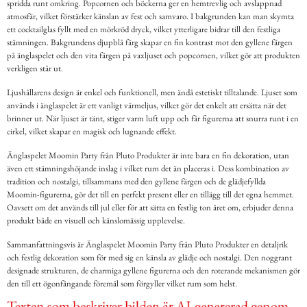
spridda runt omkring. Popcornen och böckerna ger en hemtrevlig och avslappnad
atmosfär, vilket förstärker känslan av fest och samvaro. I bakgrunden kan man skymta
ett cocktailglas fyllt med en mörkröd dryck, vilket ytterligare bidrar till den festliga
stämningen. Bakgrundens djupblå färg skapar en fin kontrast mot den gyllene färgen
på änglaspelet och den vita färgen på vaxljuset och popcornen, vilket gör att produkten
verkligen står ut.
Ljushållarens design är enkel och funktionell, men ändå estetiskt tilltalande. Ljuset som
används i änglaspelet är ett vanligt värmeljus, vilket gör det enkelt att ersätta när det
brinner ut. När ljuset är tänt, stiger varm luft upp och får figurerna att snurra runt i en
cirkel, vilket skapar en magisk och lugnande effekt.
Änglaspelet Moomin Party från Pluto Produkter är inte bara en fin dekoration, utan
även ett stämningshöjande inslag i vilket rum det än placeras i. Dess kombination av
tradition och nostalgi, tillsammans med den gyllene färgen och de glädjefyllda
Moomin-figurerna, gör det till en perfekt present eller en tillägg till det egna hemmet.
Oavsett om det används till jul eller för att sätta en festlig ton året om, erbjuder denna
produkt både en visuell och känslomässig upplevelse.
Sammanfattningsvis är Änglaspelet Moomin Party från Pluto Produkter en detaljrik
och festlig dekoration som för med sig en känsla av glädje och nostalgi. Den noggrant
designade strukturen, de charmiga gyllene figurerna och den roterande mekanismen gör
den till ett ögonfångande föremål som förgyller vilket rum som helst.