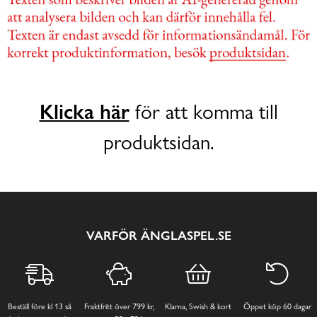
Klicka här
för att komma till
produktsidan.
VARFÖR ÄNGLASPEL.SE
Beställ före kl 13 så
Fraktfritt över 799 kr,
Klarna, Swish & kort
Öppet köp 60 dagar