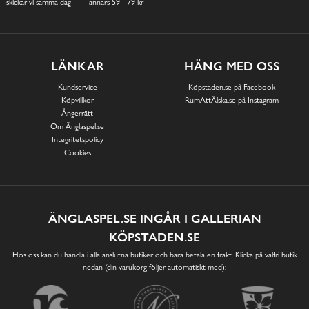
skickar vi samma dag
annars 59 - 79 kr
LÄNKAR
HÄNG MED OSS
Kundservice
Köpstaden.se på Facebook
Köpvillkor
RumAttÄlska.se på Instagram
Ångerrätt
Om Änglaspel.se
Integritetspolicy
Cookies
ÄNGLASPEL.SE INGÅR I GALLERIAN
KÖPSTADEN.SE
Hos oss kan du handla i alla anslutna butiker och bara betala en frakt. Klicka på valfri butik
nedan (din varukorg följer automatiskt med):