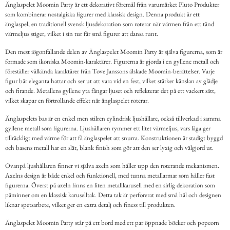
Änglaspelet Moomin Party är ett dekorativt föremål från varumärket Pluto Produkter
som kombinerar nostalgiska figurer med klassisk design. Denna produkt är ett
änglaspel, en traditionell svensk ljusdekoration som roterar när värmen från ett tänd
värmeljus stiger, vilket i sin tur får små figurer att dansa runt.
Den mest iögonfallande delen av Änglaspelet Moomin Party är själva figurerna, som är
formade som ikoniska Moomin-karaktärer. Figurerna är gjorda i en gyllene metall och
föreställer välkända karaktärer från Tove Janssons älskade Moomin-berättelser. Varje
figur bär eleganta hattar och ser ut att vara vid en fest, vilket stärker känslan av glädje
och firande. Metallens gyllene yta fångar ljuset och reflekterar det på ett vackert sätt,
vilket skapar en förtrollande effekt när änglaspelet roterar.
Änglaspelets bas är en enkel men stilren cylindrisk ljushållare, också tillverkad i samma
gyllene metall som figurerna. Ljushållaren rymmer ett litet värmeljus, vars låga ger
tillräckligt med värme för att få änglaspelet att snurra. Konstruktionen är stadigt byggd
och basens metall har en slät, blank finish som gör att den ser lyxig och välgjord ut.
Ovanpå ljushållaren finner vi själva axeln som håller upp den roterande mekanismen.
Axelns design är både enkel och funktionell, med tunna metallarmar som håller fast
figurerna. Överst på axeln finns en liten metallkarusell med en sirlig dekoration som
påminner om en klassisk karuselltak. Detta tak är perforerat med små hål och designen
liknar spetsarbete, vilket ger en extra detalj och finess till produkten.
Änglaspelet Moomin Party står på ett bord med ett par öppnade böcker och popcorn