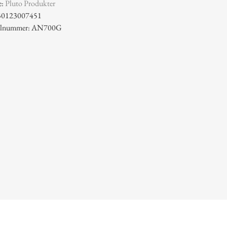
e:
Pluto Produkter
30123007451
ikelnummer: AN700G