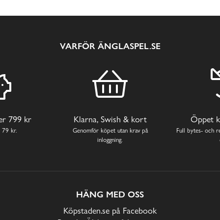
VARFÖR ÄNGLASPEL.SE
ver 799 kr
Klarna, Swish & kort
Öppet k
 79 kr.
Genomför köpet utan krav på
Full bytes- och re
inloggning.
HÄNG MED OSS
Köpstaden.se på Facebook