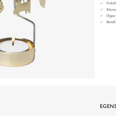
Fraktfr
Klarna,
Öppet 
Beställ
EGEN