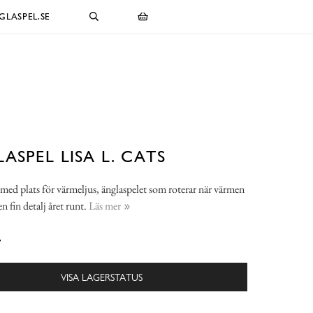
LASPEL.SE
ASPEL LISA L. CATS
med plats för värmeljus, änglaspelet som roterar när värmen
 en fin detalj året runt.
Läs mer
-
VISA LAGERSTATUS