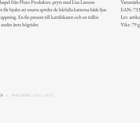
laspel från Pluto Produkter, prytt med Lisa Larsons
Varumärk
 får hjulet att snurra sprider de lekfulla katterna både ljus
EAN: 73
tappning. En fin present till kattälskaren och en tidlös
Lev. art
m under årets högtider.
Vikt: 79 g
ER
ÄNGLASPEL LISA L. CATS