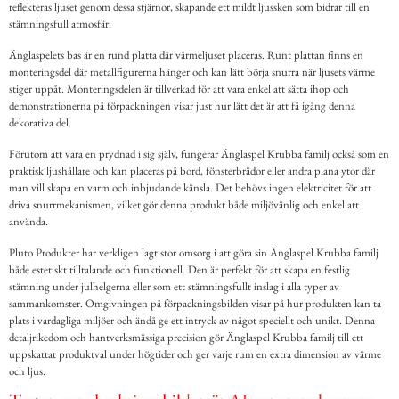
reflekteras ljuset genom dessa stjärnor, skapande ett mildt ljussken som bidrar till en
stämningsfull atmosfär.
Änglaspelets bas är en rund platta där värmeljuset placeras. Runt plattan finns en
monteringsdel där metallfigurerna hänger och kan lätt börja snurra när ljusets värme
stiger uppåt. Monteringsdelen är tillverkad för att vara enkel att sätta ihop och
demonstrationerna på förpackningen visar just hur lätt det är att få igång denna
dekorativa del.
Förutom att vara en prydnad i sig själv, fungerar Änglaspel Krubba familj också som en
praktisk ljushållare och kan placeras på bord, fönsterbrädor eller andra plana ytor där
man vill skapa en varm och inbjudande känsla. Det behövs ingen elektricitet för att
driva snurrmekanismen, vilket gör denna produkt både miljövänlig och enkel att
använda.
Pluto Produkter har verkligen lagt stor omsorg i att göra sin Änglaspel Krubba familj
både estetiskt tilltalande och funktionell. Den är perfekt för att skapa en festlig
stämning under julhelgerna eller som ett stämningsfullt inslag i alla typer av
sammankomster. Omgivningen på förpackningsbilden visar på hur produkten kan ta
plats i vardagliga miljöer och ändå ge ett intryck av något speciellt och unikt. Denna
detaljrikedom och hantverksmässiga precision gör Änglaspel Krubba familj till ett
uppskattat produktval under högtider och ger varje rum en extra dimension av värme
och ljus.