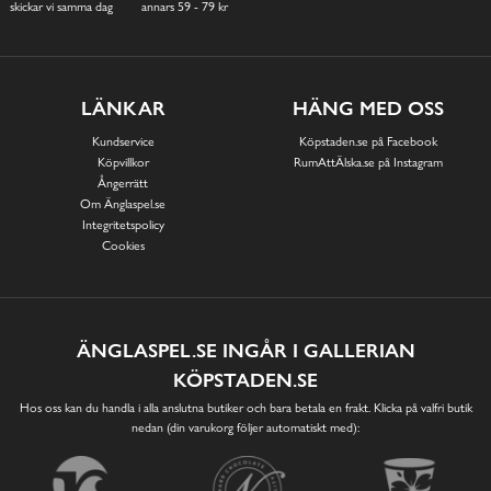
skickar vi samma dag
annars 59 - 79 kr
LÄNKAR
HÄNG MED OSS
Kundservice
Köpstaden.se på Facebook
Köpvillkor
RumAttÄlska.se på Instagram
Ångerrätt
Om Änglaspel.se
Integritetspolicy
Cookies
ÄNGLASPEL.SE INGÅR I GALLERIAN
KÖPSTADEN.SE
Hos oss kan du handla i alla anslutna butiker och bara betala en frakt. Klicka på valfri butik
nedan (din varukorg följer automatiskt med):