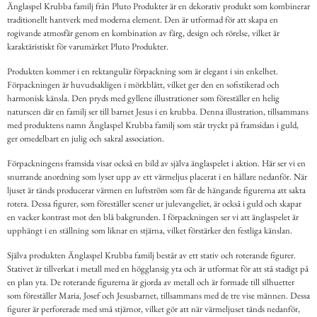
Änglaspel Krubba familj från Pluto Produkter är en dekorativ produkt som kombinerar
traditionellt hantverk med moderna element. Den är utformad för att skapa en
rogivande atmosfär genom en kombination av färg, design och rörelse, vilket är
karaktäristiskt för varumärket Pluto Produkter.
Produkten kommer i en rektangulär förpackning som är elegant i sin enkelhet.
Förpackningen är huvudsakligen i mörkblått, vilket ger den en sofistikerad och
harmonisk känsla. Den pryds med gyllene illustrationer som föreställer en helig
naturscen där en familj ser till barnet Jesus i en krubba. Denna illustration, tillsammans
med produktens namn Änglaspel Krubba familj som står tryckt på framsidan i guld,
ger omedelbart en julig och sakral association.
Förpackningens framsida visar också en bild av själva änglaspelet i aktion. Här ser vi en
snurrande anordning som lyser upp av ett värmeljus placerat i en hållare nedanför. När
ljuset är tänds producerar värmen en luftström som får de hängande figurerna att sakta
rotera. Dessa figurer, som föreställer scener ur julevangeliet, är också i guld och skapar
en vacker kontrast mot den blå bakgrunden. I förpackningen ser vi att änglaspelet är
upphängt i en ställning som liknar en stjärna, vilket förstärker den festliga känslan.
Själva produkten Änglaspel Krubba familj består av ett stativ och roterande figurer.
Stativet är tillverkat i metall med en högglansig yta och är utformat för att stå stadigt på
en plan yta. De roterande figurerna är gjorda av metall och är formade till silhuetter
som föreställer Maria, Josef och Jesusbarnet, tillsammans med de tre vise männen. Dessa
figurer är perforerade med små stjärnor, vilket gör att när värmeljuset tänds nedanför,