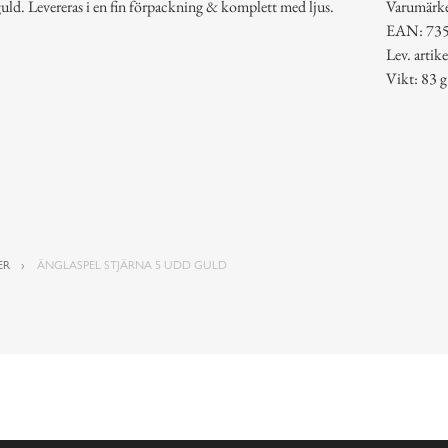
guld. Levereras i en fin förpackning & komplett med ljus.
Varumärk
EAN: 73
Lev. arti
Vikt: 83 g
ER
ÄNGLASPEL STJÄRNA 5 UDD GULD