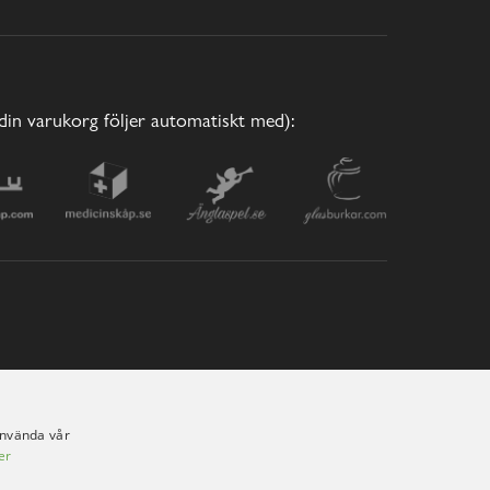
(din varukorg följer automatiskt med):
använda vår
er