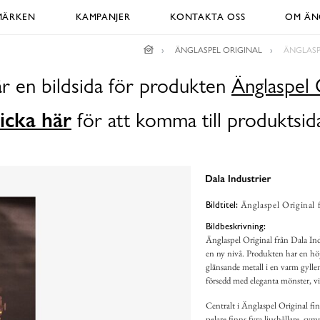
MÄRKEN
KAMPANJER
KONTAKTA OSS
OM ÄNG
ÄNGLASPEL ORIGINAL
ÄNGLASP
r en bildsida för produkten
Änglaspel 
icka här
för att komma till produktsid
Änglaspel Original 
Bildtitel:
Bildbeskrivning:
Änglaspel Original från Dala Indu
en ny nivå. Produkten har en hö
glänsande metall i en varm gyllen
försedd med eleganta mönster, vi
Centralt i Änglaspel Original f
pelare finns fyra ljushållare, symm