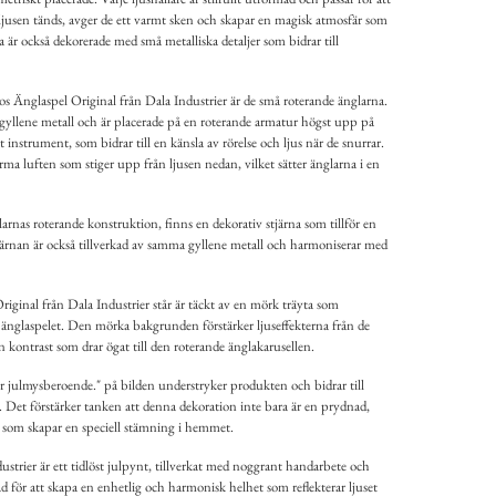
 ljusen tänds, avger de ett varmt sken och skapar en magisk atmosfär som
a är också dekorerade med små metalliska detaljer som bidrar till
os Änglaspel Original från Dala Industrier är de små roterande änglarna.
yllene metall och är placerade på en roterande armatur högst upp på
et instrument, som bidrar till en känsla av rörelse och ljus när de snurrar.
ma luften som stiger upp från ljusen nedan, vilket sätter änglarna i en
arnas roterande konstruktion, finns en dekorativ stjärna som tillför en
tjärnan är också tillverkad av samma gyllene metall och harmoniserar med
riginal från Dala Industrier står är täckt av en mörk träyta som
änglaspelet. Den mörka bakgrunden förstärker ljuseffekterna från de
n kontrast som drar ögat till den roterande änglakarusellen.
r julmysberoende." på bilden understryker produkten och bidrar till
 Det förstärker tanken att denna dekoration inte bara är en prydnad,
et som skapar en speciell stämning i hemmet.
strier är ett tidlöst julpynt, tillverkat med noggrant handarbete och
ad för att skapa en enhetlig och harmonisk helhet som reflekterar ljuset