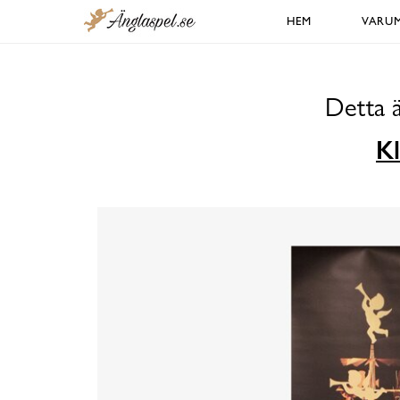
HEM
VARU
Detta ä
Kl