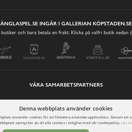
ÄNGLASPEL.SE INGÅR I GALLERIAN KÖPSTADEN.SE
 butiker och bara betala en frakt. Klicka på valfri butik nedan 
VÅRA SAMARBETSPARTNERS
Denna webbplats använder cookies
plats använder cookies för att förbättra användarupplevelsen. Genom att 
ebbplats samtycker du till alla cookies i enlighet med vår cookiepolicy.
Läs m