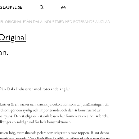
LASPEL.SE
EL ORIGINAL FRÅN DALA INDUSTRIER MED ROTERANDE ÄNGLAR
Original
an.
från Dala Industrier med roterande änglar
strier är en vacker och klassisk juldekoration som tar julstämningen till
jd som gör den synlig och imponerande, och den är konstruerad av
e nyans. Den ståtliga och stabila basen har formen av en cirkulär bricka
lket ger en solid grund för hela konstruktionen.
inns en hög, avsmalnande pelare som stiger upp mot toppen. Runt denna
etriskt placerade. Varje ljushållare är stilfullt utformad och passar för att