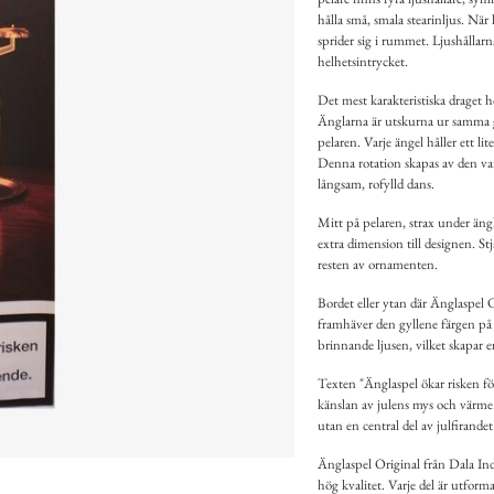
hålla små, smala stearinljus. När
sprider sig i rummet. Ljushållarn
helhetsintrycket.
Det mest karakteristiska draget h
Änglarna är utskurna ur samma g
pelaren. Varje ängel håller ett lit
Denna rotation skapas av den var
långsam, rofylld dans.
Mitt på pelaren, strax under ängl
extra dimension till designen. S
resten av ornamenten.
Bordet eller ytan där Änglaspel O
framhäver den gyllene färgen på 
brinnande ljusen, vilket skapar e
Texten "Änglaspel ökar risken fö
känslan av julens mys och värme.
utan en central del av julfirand
Änglaspel Original från Dala Indu
hög kvalitet. Varje del är utform