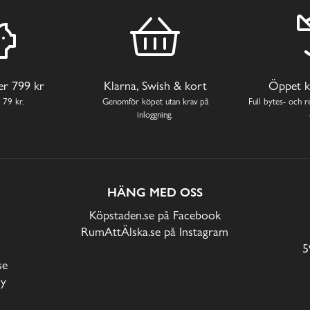
ver 799 kr
Klarna, Swish & kort
Öppet k
 79 kr.
Genomför köpet utan krav på
Full bytes- och re
inloggning.
HÄNG MED OSS
Köpstaden.se på Facebook
RumAttÄlska.se på Instagram
5
se
cy