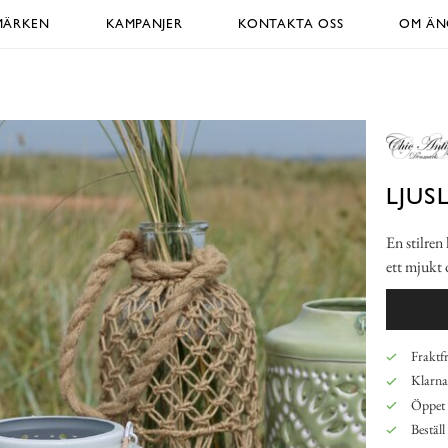
MÄRKEN
KAMPANJER
KONTAKTA OSS
OM ÄNG
LJUS
En stilren
ett mjukt 
Fraktfr
Klarna,
Öppet 
Beställ