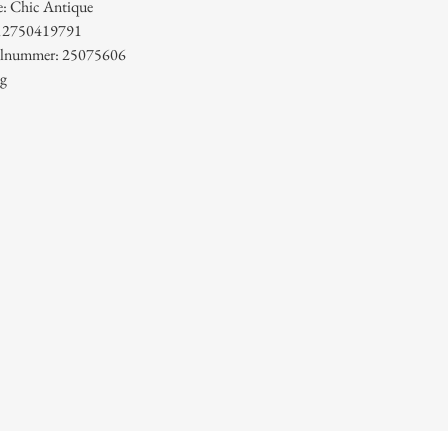
: Chic Antique
12750419791
kelnummer: 25075606
 g