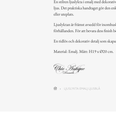
En stilren ljuslykta i emalj med dekorati
ljus. Det praktiska handtaget gör den enk
eller uteplats.
Ljuslyktan är främst avsedd för inomh
förhållanden. För att bevara dess finish bö
En tidlös och dekorativ detalj som skap
Material: Emalj. Mått: H19 x Ø20 cm.
LJUSLYKTA EMALJ LJUSBLÅ