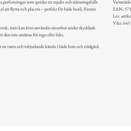
va perforeringar som sprider ett mjukt och stämningsfullt
Varumärke
el att flytta och placera – perfekt för både bord, fönster
EAN: 57
Lev. arti
Vikt: 645
usbruk, men kan även användas utomhus under skyddade
r den inte utsättas för regn eller fukt.
ar en varm och inbjudande känsla i både hem och trädgård.