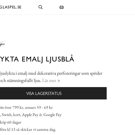
LASPEL.SE
LYKTA EMALJ LJUSBLÅ
 ljuslykta i emalj med dekorativa perforeringar som sprider
och stämningsfullt ljus.
Läs mer
VISA LAGERSTATUS
itt över 799 kr, annars 59 - 69 kr
 Swish, kort, Apple Pay & Google Pay
köp 60 dagar
 före kl 13 så skickar vi samma dag.